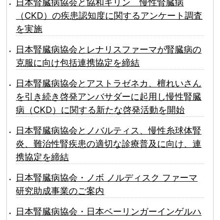
日本腎臓病協会と協和キリン 慢性腎臓病
（CKD）の疾患認知度に関するアンケート調査
を実施
日本腎臓病協会とレナリスファーマが腎臓病の
克服に向け包括連携協定を締結
日本腎臓病協会とアストラゼネカ、檀れいさん
を引き続き啓発アンバサダーに起用し慢性腎臓
病（CKD）に関する新たな啓発活動を開始
日本腎臓病協会とノバルティス、慢性糸球体腎
炎、難治性腎疾患の適切な診療普及に向け、連
携協定を締結
日本腎臓病協会・ノボ ノルディスク ファーマ
研究助成事業のご案内
日本腎臓病協会・日本ベーリンガーインゲルハ