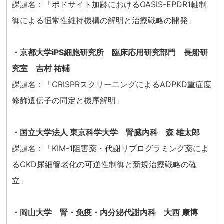
課題名：「ポドサイト加齢におけるOASIS-EPDR1軸制
御による恒常性維持機構の解明と治療戦略の開発」
・京都大学iPS細胞研究所 臨床応用研究部門 長船研
究室 吉村 祐輔
課題名：「CRISPRスクリーニングによるADPKD重症度
修飾遺伝子の同定と機序解明」
・国⽴⼤学法⼈ 東京科学⼤学 腎臓内科 森 雄太郎
課題名：「KIM-1阻害薬・代謝リプログラミング薬によ
るCKD尿細管⽼化の可逆性制御と新規治療戦略の確
⽴」
・岡山大学 腎・免疫・内分泌代謝内科 大西 康博