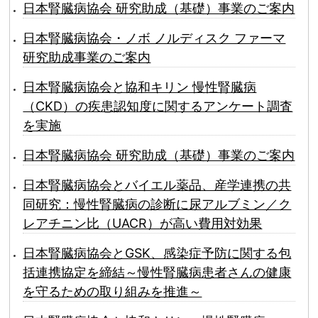
日本腎臓病協会 研究助成（基礎）事業のご案内
日本腎臓病協会・ノボ ノルディスク ファーマ
研究助成事業のご案内
日本腎臓病協会と協和キリン 慢性腎臓病
（CKD）の疾患認知度に関するアンケート調査
を実施
日本腎臓病協会 研究助成（基礎）事業のご案内
日本腎臓病協会とバイエル薬品、産学連携の共
同研究：慢性腎臓病の診断に尿アルブミン／ク
レアチニン比（UACR）が高い費用対効果
日本腎臓病協会とGSK、感染症予防に関する包
括連携協定を締結～慢性腎臓病患者さんの健康
を守るための取り組みを推進～