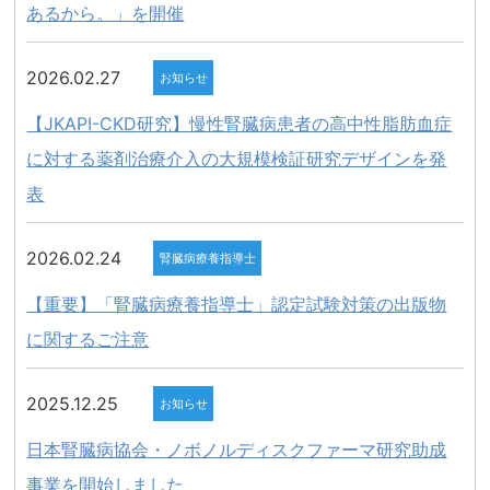
あるから。」を開催
2026.02.27
お知らせ
【JKAPI-CKD研究】慢性腎臓病患者の高中性脂肪血症
に対する薬剤治療介入の大規模検証研究デザインを発
表
2026.02.24
腎臓病療養指導士
【重要】「腎臓病療養指導士」認定試験対策の出版物
に関するご注意
2025.12.25
お知らせ
日本腎臓病協会・ノボノルディスクファーマ研究助成
事業を開始しました