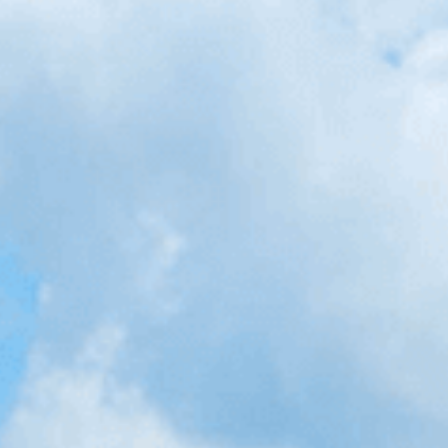
ストラゼネカ、CKD（慢性腎臓病）市民公開講座 「知ろ
ほしい今日があるから。」を開催