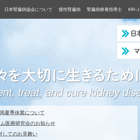
日本腎臓病協会について
慢性腎臓病
腎臓病療養指導士
KRI-J
局夏季休業について
チーム医療研究会のお知らせ
対してのお見舞い