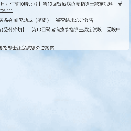
日（月）午前10時より】第10回腎臓病療養指導士認定試験 受
ついて
臓病協会 研究助成（基礎） 審査結果のご報告
日(金)受付締切】 第10回腎臓病療養指導士認定試験 受験申
療養指導士認定試験のご案内
療養指導士資格更新申請書類送付のお知らせ
指導士認定のための講習会 オンデマンド受講についてのご案
指導士認定のための講習会 参加受付開始のお知らせ
学会定時総会特別企画のお知らせ
格更新要件の改訂について
指導士認定のための講習会のお知らせ
ボノルディスクファーマ研究助成事業審査結果のご報告