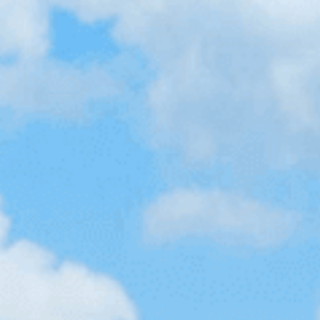
日本腎臓病協会とア
2026.03.04
お知らせ
う CKD。続いて