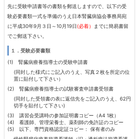
先に受験申請書等の書類を郵送しますので、以下の受
験必要書類一式を準備のうえ日本腎臓病協会事務局宛
に平成30年9月３日～10月19日
(必着）
までに簡易書留
でご郵送下さい。
１．受験必要書類
(1) 腎臓病療養指導士の受験申請書
(同封した様式にご記入のうえ、写真２枚を所定の位
置に貼付して下さい）
(2) 腎臓病療養指導士の試験審査申請書受領書
(同封した受領書の表に返信先をご記入のうえ、62円
切手を貼付して下さい)
(3) 講習会受講時の参加証明書コピー（A4 1枚）
(4) 看護師、管理栄養士、薬剤師の免許証のコピー
(5) 以下、専門資格認定証コピー： 保有者のみ