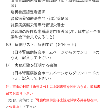
慢性腎臓病療養指導看護師（旧・透析療法指導看護
師）
透析看護認定看護師
腎臓病薬物療法専門・認定薬剤師
腎臓病病態栄養専門管理栄養士
腎領域の慢性疾患看護専門看護師(注：日本腎不全看
護学会正会員であること)
(6) 症例リスト、症例要約（各1セット）
（日本腎臓病協会ホームページからダウンロードの
うえ、記入して下さい）
(7) 実務経験を証明する書類
（日本腎臓病協会ホームページからダウンロードの
うえ、記入して下さい）
注：市販の封筒【角形２号】に上記書類を同封のうえ、簡易書
留でお送り下さい
（なお、封筒には
「腎臓病療養指導士認定試験応募書類在中」
と
朱書き
して下さい）