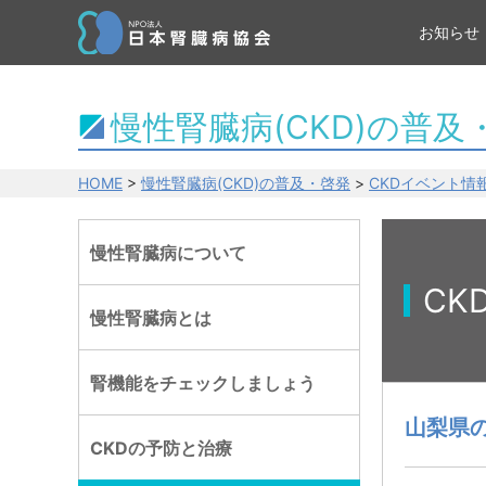
お知らせ
慢性腎臓病(CKD)の普及
HOME
>
慢性腎臓病(CKD)の普及・啓発
>
CKDイベント情
慢性腎臓病について
CK
慢性腎臓病とは
腎機能をチェックしましょう
山梨県
CKDの予防と治療