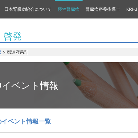
日本腎臓病協会について
慢性腎臓病
腎臓病療養指導士
KRI-J
・啓発
報
> 都道府県別
Dイベント情報
のイベント情報一覧