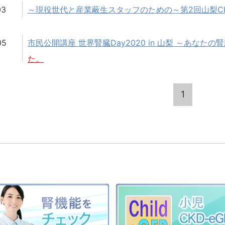
03
～現役世代と産業蔽生スタッフのための～第2回山梨C
05
市民公開講座 世界腎臓Day2020 in 山梨 ～あなた
た。
1