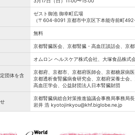
3月17日（日）11:00〜15:00
ゼスト御池 御幸町広場
（〒604-8091 京都市中京区下本能寺前町49
無料
京都腎臓医会、京都腎臓・高血圧談話会、京都
オムロン ヘルスケア株式会社、大塚食品株式
京都府、京都市、京都府医師会、京都糖尿病医
定団体を含
京都透析食腎臓病食研究会、京都府栄養士会、
高血圧学会、公益財団法人日本腎臓財団
京都腎臓病総合対策推進協議会事務局事務局長
せ
岩井 浩 kyotojinkyou@khf.biglobe.ne.jp