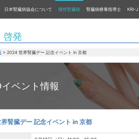
日本腎臓病協会について
慢性腎臓病
腎臓病療養指導士
KRI-J
・啓発
報
> 2024 世界腎臓デー 記念イベント in 京都
Dイベント情報
 世界腎臓デー 記念イベント in 京都