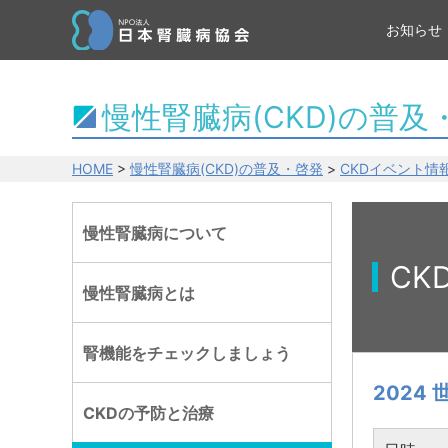
お知らせ
慢性腎臓病(CKD)の普及
HOME
>
慢性腎臓病(CKD)の普及・啓発
>
CKDイベント情
慢性腎臓病について
CK
慢性腎臓病とは
腎機能をチェックしましょう
2024
CKDの予防と治療