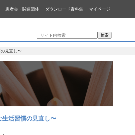
患者会・関連団体
ダウンロード資料集
マイページ
検索
慣の見直し〜
な生活習慣の見直し〜