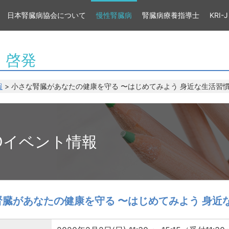
日本腎臓病協会について
慢性腎臓病
腎臓病療養指導士
KRI-J
・啓発
報
> 小さな腎臓があなたの健康を守る 〜はじめてみよう 身近な生活習
Dイベント情報
腎臓があなたの健康を守る 〜はじめてみよう 身近