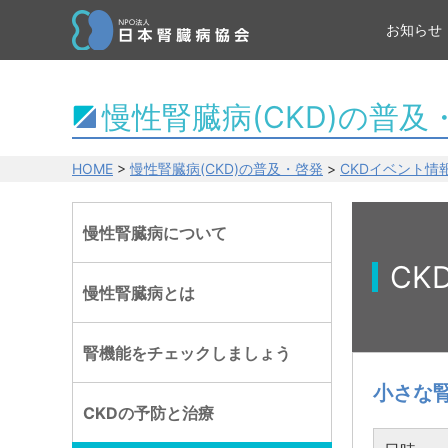
お知らせ
慢性腎臓病(CKD)の普及
HOME
>
慢性腎臓病(CKD)の普及・啓発
>
CKDイベント情
慢性腎臓病について
CK
慢性腎臓病とは
腎機能をチェックしましょう
小さな
CKDの予防と治療