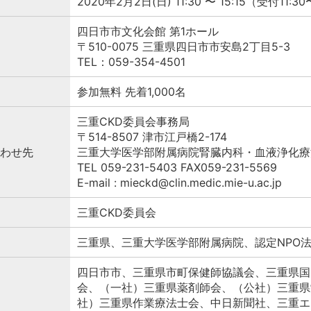
2020年2月2日(日) 11:30 〜 15:15（受付11:3
四日市市文化会館 第1ホール
〒510-0075 三重県四日市市安島2丁目5-3
TEL：059-354-4501
参加無料 先着1,000名
三重CKD委員会事務局
〒514-8507 津市江戸橋2-174
わせ先
三重大学医学部附属病院腎臓内科・血液浄化療
TEL 059-231-5403 FAX059-231-5569
E-mail : mieckd@clin.medic.mie-u.ac.jp
三重CKD委員会
三重県、三重大学医学部附属病院、認定NPO
四日市市、三重県市町保健師協議会、三重県国
会、（一社）三重県薬剤師会、（公社）三重県
社）三重県作業療法士会、中日新聞社、三重エ