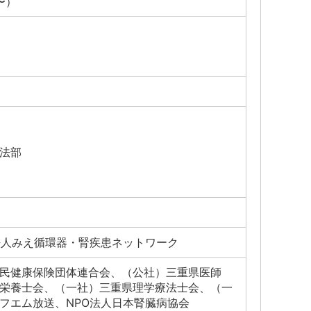
0〜）
法部
法人みえ循環器・腎疾患ネットワーク
民健康保険団体連合会、（公社）三重県医師
栄養士会、（一社）三重県理学療法士会、（一
フエム放送、NPO法人日本腎臓病協会