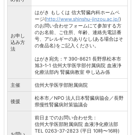
はがき もしくは 信大腎臓内科ホームペ
ージ(
http://www.shinshu-jinzou.ac.jp/
)
のお問い合わせフォームにて参加する方
のお名前、ご住所、年齢、連絡先電話番
お申し
号、アレルギーのありなし(ある場合はそ
込み方
の食品名)をご記入ください。
法
はがき宛先：〒390-8621 長野県松本市
旭3-1-1 信州大学医学部付属病院 血液浄
化療法部内 腎臓病教室 申し込み係
主催
信州大学医学部附属病院
松本市／NPO 法人日本腎臓病協会／長野
後援
県慢性腎臓病対策協議会
前日までのお問い合わせ先：
信州大学医部附属病院 血液浄化療法部
TEL 0263-37-2823 (平日 10時〜16時)
お問い